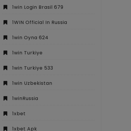
1win Login Brasil 679
1WIN Official In Russia
1win Oyna 624
1win Turkiye
1win Turkiye 533
1win Uzbekistan
1winRussia
1xbet
1xbet Apk