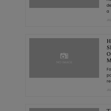
de
a
JI
H
S
O
M
Fo
pa
re
JI