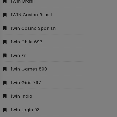
1Win Brasil
1WIN Casino Brasil
1win Casino Spanish
1win Chile 697
1win Fr
1win Games 890
1win Giris 797
1win India
1win Login 93