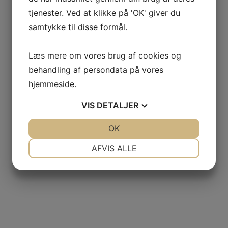
tjenester. Ved at klikke på 'OK' giver du
samtykke til disse formål.
Læs mere om vores brug af cookies og
behandling af persondata på vores
hjemmeside.
VIS
DETALJER
JA
NEJ
OK
JA
NEJ
NØDVENDIGE
PRÆFERENCER
AFVIS ALLE
JA
NEJ
JA
NEJ
MARKETING
STATISTIK