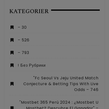
KATEGORIER
– 30
– 526
– 793
! Без Рубрики
"fc Seoul Vs Jeju United Match
Conjecture & Betting Tips With Live
Odds – 746
"mostbet 365 Perú 2024 ️: ¿mostbet U
Mostbet? Descubre El Ganador" –