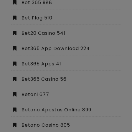
Bet 365 988
Bet Flag 510
Bet20 Casino 541
Bet365 App Download 224
Bet365 Apps 41
Bet365 Casino 56
Betani 677
Betano Apostas Online 899
Betano Casino 805