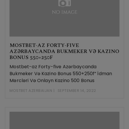
MOSTBET-AZ FORTY-FIVE
AZƏRBAYCANDA BUKMEKER VƏ KAZINO
BONUS 550+250F
Mostbet-az Forty-five Azərbaycanda
Bukmeker Və Kazino Bonus 550+250f” İdman
Mərcləri Və Onlayn Kazino 500 Bonus
MOSTBET AZERBAIJAN
SEPTEMBER 14, 2022