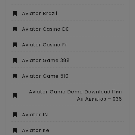
Aviator Brazil
Aviator Casino DE
Aviator Casino Fr
Aviator Game 388
Aviator Game 510
Aviator Game Demo Download Пин
Ап Авиатор – 936
Aviator IN
Aviator Ke