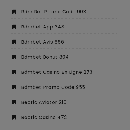
Bdm Bet Promo Code 908
Bdmbet App 348
Bdmbet Avis 666
Bdmbet Bonus 304
Bdmbet Casino En Ligne 273
Bdmbet Promo Code 955
Becric Aviator 210
Becric Casino 472