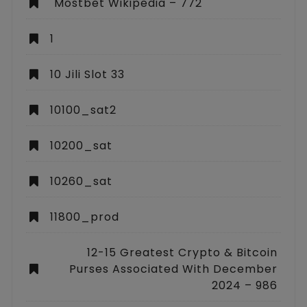
"mostbet Wikipedia – 772
1
10 Jili Slot 33
10100_sat2
10200_sat
10260_sat
11800_prod
12-15 Greatest Crypto & Bitcoin
Purses Associated With December
2024 – 986