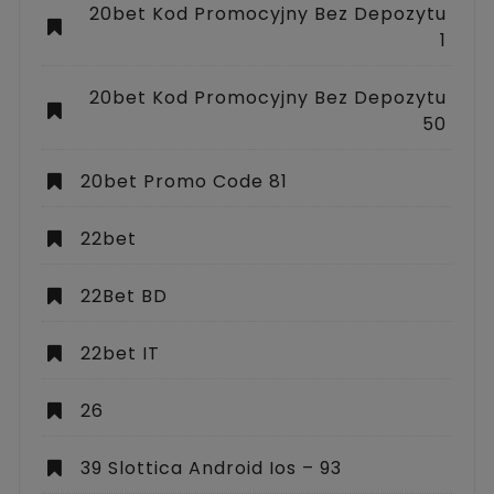
20bet Kod Promocyjny Bez Depozytu
1
20bet Kod Promocyjny Bez Depozytu
50
20bet Promo Code 81
22bet
22Bet BD
22bet IT
26
39 Slottica Android Ios – 93