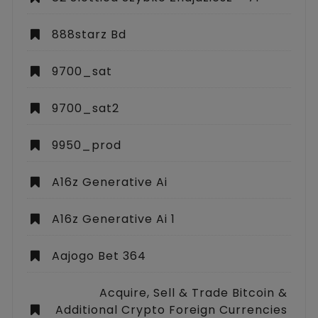
888starz Bd
9700_sat
9700_sat2
9950_prod
A16z Generative Ai
A16z Generative Ai 1
Aajogo Bet 364
Acquire, Sell & Trade Bitcoin &
Additional Crypto Foreign Currencies