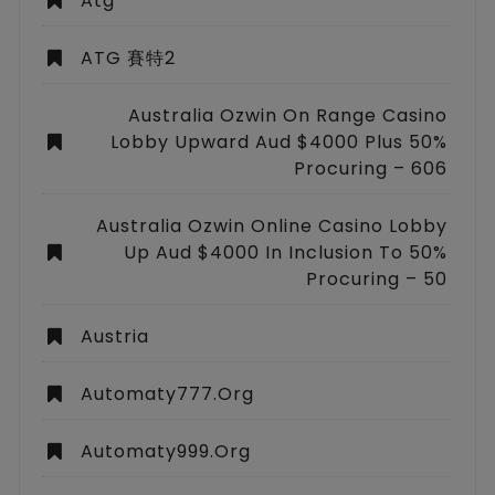
Atg
ATG 賽特2
Australia Ozwin On Range Casino
Lobby Upward Aud $4000 Plus 50%
Procuring – 606
Australia Ozwin Online Casino Lobby
Up Aud $4000 In Inclusion To 50%
Procuring – 50
Austria
Automaty777.org
Automaty999.org