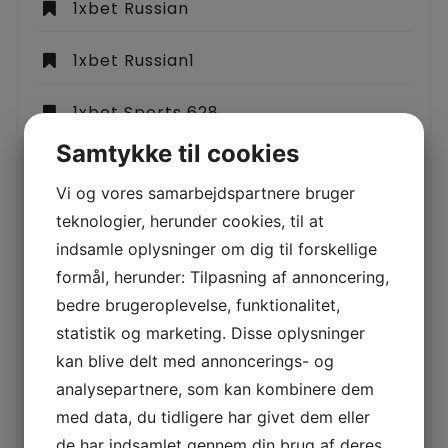
1xbet Russian
1xbet Russian1
1xbet Sports 628
Samtykke til cookies
2
Vi og vores samarbejdspartnere bruger
2_europe-Today.ru 1win 7000 RU
teknologier, herunder cookies, til at
indsamle oplysninger om dig til forskellige
2024 Shriners Children's Open Up
formål, herunder: Tilpasning af annoncering,
Odds, Betting Suggestions &
bedre brugeroplevelse, funktionalitet,
Favorites Rounded 1 – 895
statistik og marketing. Disse oplysninger
kan blive delt med annoncerings- og
20bet App 417
analysepartnere, som kan kombinere dem
med data, du tidligere har givet dem eller
20bet App 472
de har indsamlet gennem din brug af deres