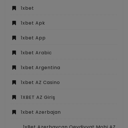
1xbet
1xbet Apk
1xbet App
1xbet Arabic
1xbet Argentina
1xbet AZ Casino
1XBET AZ Giriş
1xbet Azerbajan
1xBet Azerbaycan Qeydiyyat Mobi AZ