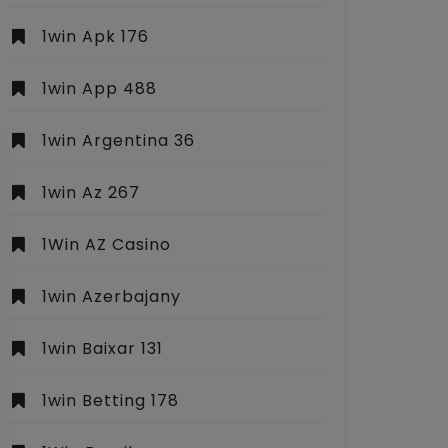
1win Apk 176
1win App 488
1win Argentina 36
1win Az 267
1Win AZ Casino
1win Azerbajany
1win Baixar 131
1win Betting 178