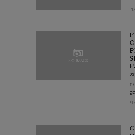
PL
P
C
P
S
P
2
Th
ga
PL
C