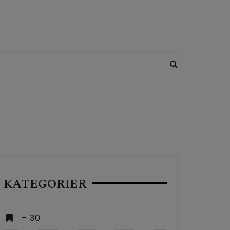
KATEGORIER
– 30