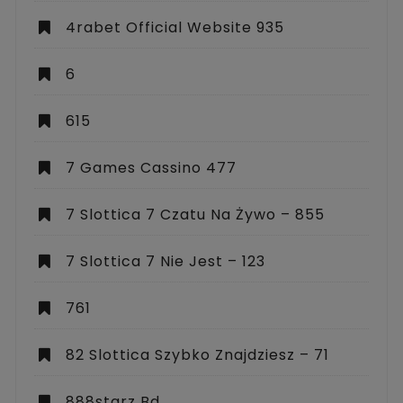
4rabet Official Website 935
6
615
7 Games Cassino 477
7 Slottica 7 Czatu Na Żywo – 855
7 Slottica 7 Nie Jest – 123
761
82 Slottica Szybko Znajdziesz – 71
888starz Bd