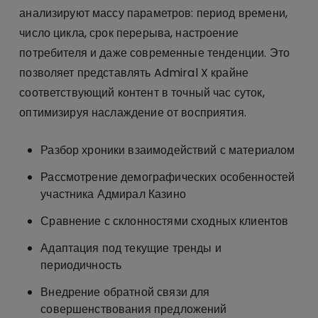
анализируют массу параметров: период времени,
число цикла, срок перерыва, настроение
потребителя и даже современные тенденции. Это
позволяет представлять Admiral X крайне
соответствующий контент в точный час суток,
оптимизируя наслаждение от восприятия.
Разбор хроники взаимодействий с материалом
Рассмотрение демографических особенностей
участника Адмирал Казино
Сравнение с склонностями сходных клиентов
Адаптация под текущие тренды и
периодичность
Внедрение обратной связи для
совершенствования предложений