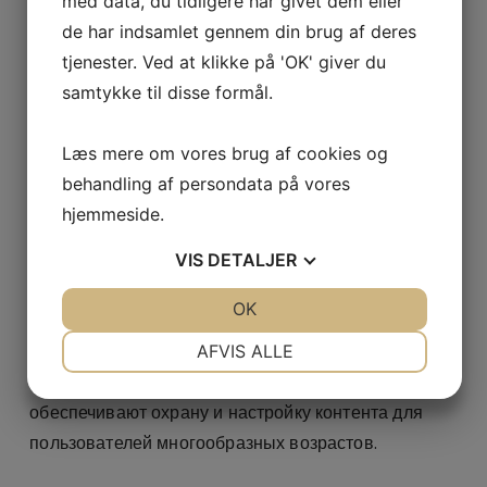
тестовые сроки гарантируют шанс
med data, du tidligere har givet dem eller
проанализировать степень показываемого
de har indsamlet gennem din brug af deres
содержимого без материальных долгов.
tjenester. Ved at klikke på 'OK' giver du
Передовые решения обеспечивают
samtykke til disse formål.
многообразные уровни входа, от основных
некоммерческих версий до платного доступа с
Læs mere om vores brug af cookies og
улучшенными инструментами.
behandling af persondata på vores
hjemmeside.
Домашние регистрации и способность генерации
отдельных учетных записей в контексте общего
VIS
DETALJER
регистрации формируют использование ресурсов
JA
NEJ
OK
JA
NEJ
экономически эффективным Адмирал Х для
NØDVENDIGE
PRÆFERENCER
жилищ. Детский контроль и индивидуальные
AFVIS ALLE
настройки для каждого участника семьи
JA
NEJ
JA
NEJ
обеспечивают охрану и настройку контента для
MARKETING
STATISTIK
пользователей многообразных возрастов.