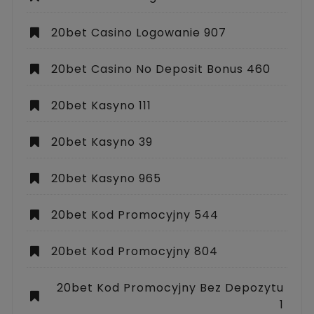
20bet Casino Logowanie 907
20bet Casino No Deposit Bonus 460
20bet Kasyno 111
20bet Kasyno 39
20bet Kasyno 965
20bet Kod Promocyjny 544
20bet Kod Promocyjny 804
20bet Kod Promocyjny Bez Depozytu
1