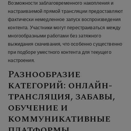
Возможности заблаговременного накопления и
настраиваемой прямой трансляции предоставляют
фактически немедленное запуск воспроизведения
контента. Участники могут перестраиваться между
многообразными работами без затяжного
выжидания скачивания, что особенно существенно
при подборе уместного контента для текущего
настроения.
Разнообразие
категорий: онлайн-
трансляция, забавы,
обучение и
коммуникативные
платформы