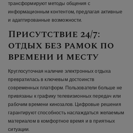
трансформируют методы общения с
информационным контентом, предлагая активные
и адаптированные возможности.
Присутствие 24/7:
отдых без рамок по
времени и месту
Круглосуточная наличие электронных отдыха
превратилась в ключевым достоинств
современных платформ. Пользователи больше не
привязаны к графику телевизионных передач или
рабочим времени кинозалов. Цифровые решения
гарантируют способность наслаждаться желаемым
материалом в комфортное время и в приятных
ситуации.