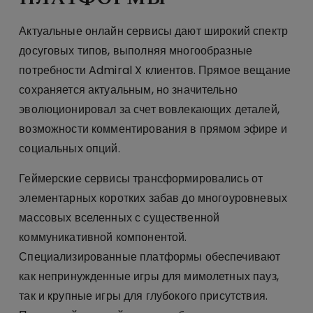
Актуальные онлайн сервисы дают широкий спектр
досуговых типов, выполняя многообразные
потребности Admiral X клиентов. Прямое вещание
сохраняется актуальным, но значительно
эволюционировал за счет вовлекающих деталей,
возможности комментирования в прямом эфире и
социальных опций.
Геймерские сервисы трансформировались от
элементарных коротких забав до многоуровневых
массовых вселенных с существенной
коммуникативной компонентой.
Специализированные платформы обеспечивают
как непринужденные игры для мимолетных пауз,
так и крупные игры для глубокого присутствия.