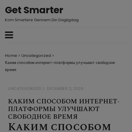
Skip
Get Smarter
to
content
Kom Smartere Gennem Din Dagligdag
Home
Uncategorized
Каким способом интернет-платформы улучшают свободное
время
UNCATEGORIZED
DECEMBER 2, 2025
КАКИМ СПОСОБОМ ИНТЕРНЕТ-
ПЛАТФОРМЫ УЛУЧШАЮТ
СВОБОДНОЕ ВРЕМЯ
Каким способом