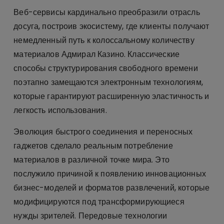
Веб-сервисы кардинально преобразили отрасль
досуга, построив экосистему, где клиенты получают
немедленный путь к колоссальному количеству
материалов Адмирал Казино. Классические
способы структурирования свободного времени
поэтапно замещаются электронным технологиям,
которые гарантируют расширенную эластичность и
легкость использования.
Эволюция быстрого соединения и переносных
гаджетов сделало реальным потребление
материалов в различной точке мира. Это
послужило причиной к появлению инновационных
бизнес-моделей и форматов развлечений, которые
модифицируются под трансформирующиеся
нужды зрителей. Передовые технологии